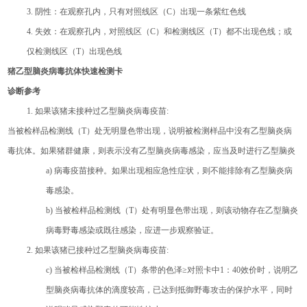
3.
阴性：在观察孔内，只有对照线区（
C）出现一条紫红色线
4.
失效：在观察孔内，对照线区（
C）和检测线区（T）都不出现色线；或
仅检测线区（T）出现色线
猪乙型脑炎病毒抗体快速检测卡
诊断参考
1.
如果该猪未接种过
乙型脑炎
病毒疫苗
:
当被检样品检测线（
T）处无明显色带出现，说明被检测样品中没有
乙型脑炎
病
毒抗体。如果猪群健康，则表示没有
乙型脑炎
病毒感染，应当及时进行
乙型脑炎
a)
病毒疫苗接种。如果出现相应急性症状，则不能排除有
乙型脑炎
病
毒感染。
b)
当被检样品检测线（
T）处有明显色带出现，则该动物存在
乙型脑炎
病毒野毒感染或既往感染，应进一步观察验证。
2.
如果该猪已接种过
乙型脑炎
病毒疫苗
:
c)
当被检样品检测线（
T）条带的色泽≥对照卡中1：40效价时，说明
乙
型脑炎
病毒抗体的滴度较高，已达到抵御野毒攻击的保护水平，同时